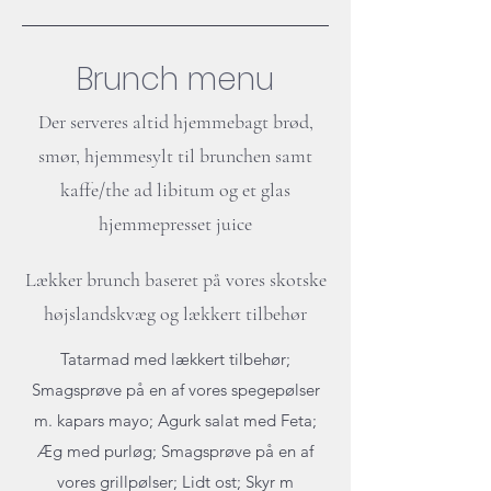
Brunch menu
Der serveres altid hjemmebagt brød,
smør, hjemmesylt til brunchen samt
kaffe/the ad libitum og et glas
hjemmepresset juice
Lækker brunch baseret på vores skotske
højslandskvæg og lækkert tilbehør
Tatarmad med lækkert tilbehør;
Smagsprøve på en af vores spegepølser
m. kapars mayo; Agurk salat med Feta;
Æg med purløg; Smagsprøve på en af
vores grillpølser; Lidt ost; Skyr m