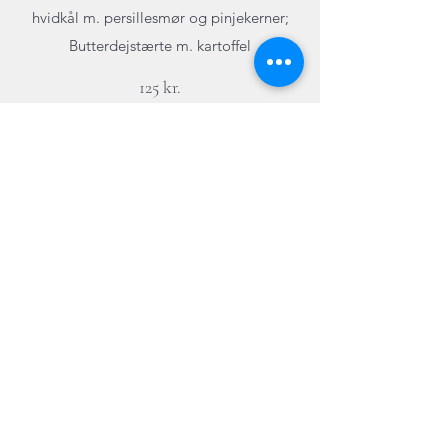
hvidkål m. persillesmør og pinjekerner;
Butterdejstærte m. kartoffel
125 kr.
Bed om et bord
Vælg dine oplysninger, så prøver vi at få
de bedste pladser til dig.
2 gæster
Bed om et bord