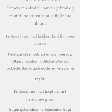
Der serveres altid hjemmebagt brød og
smør til frokosten samt kaffe/thé ad
libitum
Frokost bræt med lækkert kød fra vores
skotter
Helstegt oksemørbrad m. svampesovs;
Okserullepølse m. dildkartofler og
rødbede; Bagte gulerødder m. fetacreme;
125 kr.
Frokostbræt med inspiration i
årstidernes grønt
Bagte gulerødder m. fetacreme; Bagt