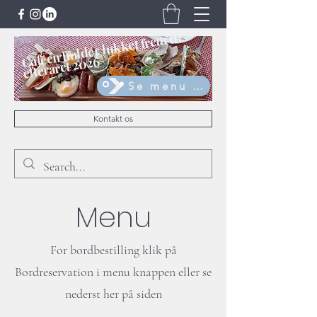
Cafeen holder lukket fre
m til
efteråret 2026
Se menu - bestil bord
Kontakt os
Menu
For bordbestilling klik på
Bordreservation i menu knappen eller se
nederst her på siden